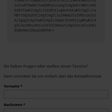
JzaXRlPTYyNGQ5YzljMzk5YTRlZTI4NTA3NzM3YSZ
za2lwPTAmbGltaXQ9MjAiLAogICAgImhlYWRlcnMi
OiB7fSwKICAgICJib2R5IjogbnVsbCwKICAgICJle
HBlY3QiOiB7CiAgICAgICJyZXNwb25zZVR5cGUiOi
AiIgogICAgfSwKICAgICJ0aW1lb3V0IjogMCwKICA
gICJwcm9ncmVzcyI6IG51bGwsCiAgICAicmlza3ki
OiBmYWxzZQogIH0KfQ==
Sie haben Fragen oder wollen einen Termin?
Dann schreiben Sie uns einfach über das Kontaktformular
Vorname *
Nachname *