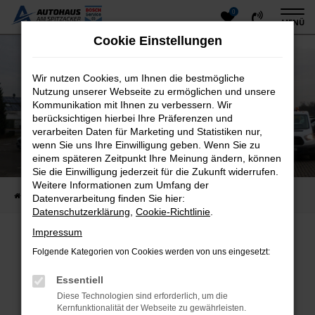
0
Zum
MENÜ
Hauptinhalt
Cookie Einstellungen
springen
Wir nutzen Cookies, um Ihnen die bestmögliche
Nutzung unserer Webseite zu ermöglichen und unsere
Kommunikation mit Ihnen zu verbessern. Wir
berücksichtigen hierbei Ihre Präferenzen und
verarbeiten Daten für Marketing und Statistiken nur,
wenn Sie uns Ihre Einwilligung geben. Wenn Sie zu
einem späteren Zeitpunkt Ihre Meinung ändern, können
Sie die Einwilligung jederzeit für die Zukunft widerrufen.
Weitere Informationen zum Umfang der
Startseite
Rotstiftangebote
Datenverarbeitung finden Sie hier:
Datenschutzerklärung
,
Cookie-Richtlinie
.
Impressum
Jetzt heißt es schnell sein! Wenn
Folgende Kategorien von Cookies werden von uns eingesetzt:
weg dann weg!
Essentiell
Diese Technologien sind erforderlich, um die
Unsere aktuellen Rotstiftangebote
Kernfunktionalität der Webseite zu gewährleisten.