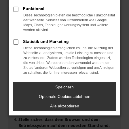
Funktional
Fehler: Network Error
Diese Technologien bieten die bestmögliche Funktionalität
der Webseite. Services von Drittanbietern wie Google
Beim Laden ist ein Fehler aufgetreten.
Maps, Chats, Fahrzeugbewertungssystem und weitere
Hier sind ein paar Tipps, die dir helfen können:
werden aktiviert.
Überprüfe deine Firewall und deine
Statistik und Marketing
Internetverbindung.
Diese Technologien ermöglichen es uns, die Nutzung der
Laden andere Webseiten, zum Beispiel deine
Webseite zu analysieren, um die Leistung zu messen und
zu verbessern. Zudem werden Technologien eingesetzt,
Suchmaschine?
die von dritten Werbetreibenden verwendet werden, um
Prüfe deine Browsererweiterungen.
Sie auf anderen Webseiten zu verfolgen und um Anzeigen
Manche Erweiterungen, wie Werbeblocker, können
zu schalten, die für Ihre Interessen relevant sind.
das Laden bestimmter Seiten verhindern.
Funktioniert die Seite in einem anderen Browser
Speichern
oder in einem privaten Fenster?
Optionale Cookies ablehnen
Starte dein Gerät neu.
Das kann manchmal helfen, vorübergehende
Alle akzeptieren
Probleme zu beheben.
Stelle sicher, dass dein Browser und dein
Betriebssystem auf dem neuesten Stand sind.