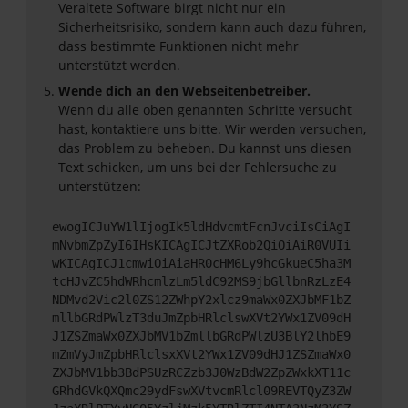
Veraltete Software birgt nicht nur ein
Sicherheitsrisiko, sondern kann auch dazu führen,
dass bestimmte Funktionen nicht mehr
unterstützt werden.
Wende dich an den Webseitenbetreiber.
Wenn du alle oben genannten Schritte versucht
hast, kontaktiere uns bitte. Wir werden versuchen,
das Problem zu beheben. Du kannst uns diesen
Text schicken, um uns bei der Fehlersuche zu
unterstützen:
ewogICJuYW1lIjogIk5ldHdvcmtFcnJvciIsCiAgI
mNvbmZpZyI6IHsKICAgICJtZXRob2QiOiAiR0VUIi
wKICAgICJ1cmwiOiAiaHR0cHM6Ly9hcGkueC5ha3M
tcHJvZC5hdWRhcmlzLm5ldC92MS9jbGllbnRzLzE4
NDMvd2Vic2l0ZS12ZWhpY2xlcz9maWx0ZXJbMF1bZ
mllbGRdPWlzT3duJmZpbHRlclswXVt2YWx1ZV09dH
J1ZSZmaWx0ZXJbMV1bZmllbGRdPWlzU3BlY2lhbE9
mZmVyJmZpbHRlclsxXVt2YWx1ZV09dHJ1ZSZmaWx0
ZXJbMV1bb3BdPSUzRCZzb3J0WzBdW2ZpZWxkXT11c
GRhdGVkQXQmc29ydFswXVtvcmRlcl09REVTQyZ3ZW