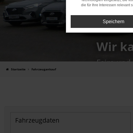
Technologien eingesetzt, die v
die für Ihre Interessen relevant s
Speichern
Wir k
Faire und
Startseite
Fahrzeugankauf
Fahrzeugdaten