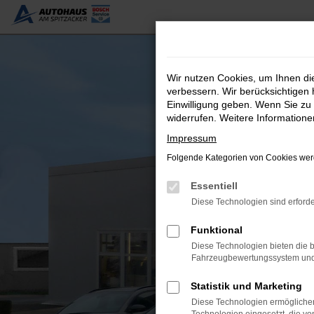
Zum
Hauptinhalt
springen
Wir nutzen Cookies, um Ihnen d
verbessern. Wir berücksichtigen 
Einwilligung geben. Wenn Sie zu 
widerrufen. Weitere Information
Impressum
Folgende Kategorien von Cookies werd
Essentiell
Diese Technologien sind erforde
Funktional
Diese Technologien bieten die b
Fahrzeugbewertungssystem und w
Statistik und Marketing
Diese Technologien ermöglichen