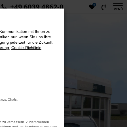
+49 6039 4862-0
0
MENÜ
 Kommunikation mit Ihnen zu
stiken nur, wenn Sie uns Ihre
ung jederzeit für die Zukunft
ärung
,
Cookie-Richtlinie
.
Maps, Chats,
nd zu verbessern. Zudem werden