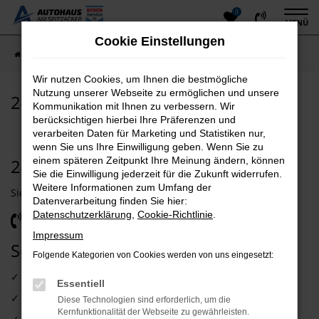
0
Zum
MENÜ
Hauptinhalt
Cookie Einstellungen
springen
Startseite
KFZ-Werkstatt
24h Notdienst
Wir nutzen Cookies, um Ihnen die bestmögliche
Nutzung unserer Webseite zu ermöglichen und unsere
24h Notdienst
Kommunikation mit Ihnen zu verbessern. Wir
berücksichtigen hierbei Ihre Präferenzen und
verarbeiten Daten für Marketing und Statistiken nur,
wenn Sie uns Ihre Einwilligung geben. Wenn Sie zu
24/7 Notfall-Hotline
einem späteren Zeitpunkt Ihre Meinung ändern, können
Sie die Einwilligung jederzeit für die Zukunft widerrufen.
Weitere Informationen zum Umfang der
Sie haben einen Notfall? Wir helfen Ihnen jederzeit!
Datenverarbeitung finden Sie hier:
06039-95599
Datenschutzerklärung
,
Cookie-Richtlinie
.
Impressum
Soforthilfe bei:
Pannen und
Folgende Kategorien von Cookies werden von uns eingesetzt:
Unfallhilfe für:
✓ Pannen
Essentiell
✓ Unfall
✓ PKW & Anhänger
Diese Technologien sind erforderlich, um die
Kernfunktionalität der Webseite zu gewährleisten.