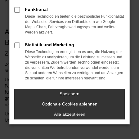
✓ Fahrzeugbergung
✓ Transporter
Funktional
✓ Reisemobil & Caravan
Diese Technologien bieten die bestmögliche Funktionalität
der Webseite. Services von Drittanbietern wie Google
Maps, Chats, Fahrzeugbewertungssystem und weitere
Abschleppdienst mit qualifizierter
werden aktiviert.
Beratung, fairen Preisen und
Statistik und Marketing
zuverlässiger Abwicklung
Diese Technologien ermöglichen es uns, die Nutzung der
Webseite zu analysieren, um die Leistung zu messen und
zu verbessern. Zudem werden Technologien eingesetzt,
24h Pannenhilfe | Abschleppen | Bergen | Transportieren |
die von dritten Werbetreibenden verwendet werden, um
Sicherstellung für Banken und Behörden.
Sie auf anderen Webseiten zu verfolgen und um Anzeigen
zu schalten, die für Ihre Interessen relevant sind.
Unser Partner nach Geschäftsschluss ist im Schadens- oder
Pannenfall immer für sie erreichbar. Unsere 24h-Hotline ist
für Sie 7 Tage die Woche, 24 Stunden am Tag bereit. Eine
Speichern
große Flotte an Abschlepp-/Pannenfahrzeugen steht auch
nachts in Alarmbereitschaft.
Optionale Cookies ablehnen
Unser 24h Notdienst hilft Ihnen bei einer Panne oder einem
Alle akzeptieren
Unfall!