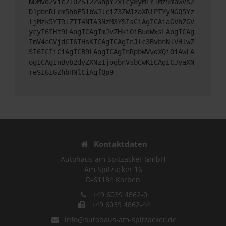
NDMvd2Vic2l0ZS12ZWhpY2xlcy8yMTY1Mz9maWVsZ
D1pbnRlcm5hbE51bWJlciZ3ZWJzaXRlPTYyNGQ5Yz
ljMzk5YTRlZTI4NTA3NzM3YSIsCiAgICAiaGVhZGV
ycyI6IHt9LAogICAgImJvZHkiOiBudWxsLAogICAg
ImV4cGVjdCI6IHsKICAgICAgInJlc3BvbnNlVHlwZ
SI6ICIiCiAgICB9LAogICAgInRpbWVvdXQiOiAwLA
ogICAgInByb2dyZXNzIjogbnVsbCwKICAgICJyaXN
reSI6IGZhbHNlCiAgfQp9
Kontaktdaten
Autohaus am Spitzacker GmbH
Am Spitzacker 16
D-61184 Karben
+49 6039 4862-0
+49 6039 4862-44
info@autohaus-am-spitzacker.de