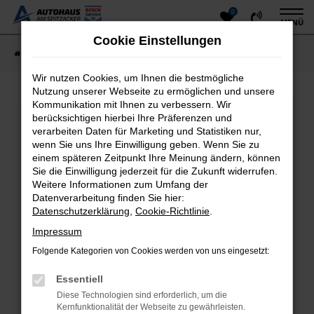
0
Zum
MENÜ
Hauptinhalt
Cookie Einstellungen
springen
Startseite
Fahrzeugangebote
Fahrzeugsuche
Wir nutzen Cookies, um Ihnen die bestmögliche
Nutzung unserer Webseite zu ermöglichen und unsere
Kommunikation mit Ihnen zu verbessern. Wir
Fehler: Network Error
berücksichtigen hierbei Ihre Präferenzen und
verarbeiten Daten für Marketing und Statistiken nur,
Beim Laden ist ein Fehler aufgetreten.
wenn Sie uns Ihre Einwilligung geben. Wenn Sie zu
einem späteren Zeitpunkt Ihre Meinung ändern, können
Hier sind ein paar Tipps, die dir helfen können:
Sie die Einwilligung jederzeit für die Zukunft widerrufen.
Überprüfe deine Firewall und deine
Weitere Informationen zum Umfang der
Datenverarbeitung finden Sie hier:
Internetverbindung.
Datenschutzerklärung
,
Cookie-Richtlinie
.
Laden andere Webseiten, zum Beispiel deine
Suchmaschine?
Impressum
Prüfe deine Browsererweiterungen.
Folgende Kategorien von Cookies werden von uns eingesetzt:
Manche Erweiterungen, wie Werbeblocker, können
das Laden bestimmter Seiten verhindern.
Essentiell
Funktioniert die Seite in einem anderen Browser
Diese Technologien sind erforderlich, um die
oder in einem privaten Fenster?
Kernfunktionalität der Webseite zu gewährleisten.