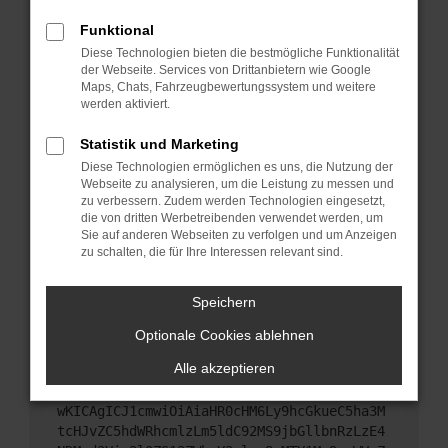
Starte dein Gerät neu.
Funktional
Das kann manchmal helfen, vorübergehende
Diese Technologien bieten die bestmögliche Funktionalität
Probleme zu beheben.
der Webseite. Services von Drittanbietern wie Google
Stelle sicher, dass dein Browser und dein
Maps, Chats, Fahrzeugbewertungssystem und weitere
werden aktiviert.
Betriebssystem auf dem neuesten Stand sind.
Veraltete Software birgt nicht nur ein
Statistik und Marketing
Sicherheitsrisiko, sondern kann auch dazu führen,
Diese Technologien ermöglichen es uns, die Nutzung der
dass bestimmte Funktionen nicht mehr
Webseite zu analysieren, um die Leistung zu messen und
unterstützt werden.
zu verbessern. Zudem werden Technologien eingesetzt,
Wende dich an den Webseitenbetreiber.
die von dritten Werbetreibenden verwendet werden, um
Sie auf anderen Webseiten zu verfolgen und um Anzeigen
Wenn du alle oben genannten Schritte versucht
zu schalten, die für Ihre Interessen relevant sind.
hast, kontaktiere uns bitte. Wir werden versuchen,
das Problem zu beheben. Du kannst uns diesen
Speichern
Text schicken, um uns bei der Fehlersuche zu
unterstützen:
Optionale Cookies ablehnen
Alle akzeptieren
ewogICJuYW1lIjogIk5ldHdvcmtFcnJvciIsCiAgI
mNvbmZpZyI6IHsKICAgICJtZXRob2QiOiAiR0VUIi
wKICAgICJ1cmwiOiAiaHR0cHM6Ly9hcGkueC5ha3M
tcHJvZC5hdWRhcmlzLm5ldC92MS9jbGllbnRzLzE4