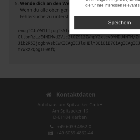
Technologien eingesetzt, die v
Wende dich an den Webseitenbetreiber.
die für Ihre Interessen relevant s
Wenn du alle oben genannten Schritte versucht hast, ko
Fehlersuche zu unterstützen:
Speichern
ewogICJuYW1lIjogIk5ldHdvcmtFcnJvciIsCiAgImNvbmZp
GllbnRzLzE4NDMvd2Vic2l0ZS12ZWhpY2xlcy9YMDU4NTM/Z
Jib2R5IjogbnVsbCwKICAgICJleHBlY3QiOiB7CiAgICAgIC
mYWxzZQogIH0KfQ==
Kontaktdaten
Autohaus am Spitzacker GmbH
Am Spitzacker 16
D-61184 Karben
+49 6039 4862-0
+49 6039 4862-44