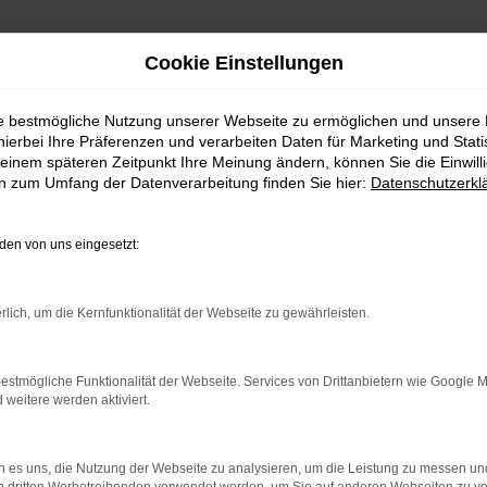
Cookie Einstellungen
ie bestmögliche Nutzung unserer Webseite zu ermöglichen und unsere
hierbei Ihre Präferenzen und verarbeiten Daten für Marketing und Stati
einem späteren Zeitpunkt Ihre Meinung ändern, können Sie die Einwillig
en zum Umfang der Datenverarbeitung finden Sie hier:
Datenschutzerkl
en von uns eingesetzt:
.
ine?
rlich, um die Kernfunktionalität der Webseite zu gewährleisten.
en bestimmter Seiten verhindern. Funktioniert die Seite in eine
estmögliche Funktionalität der Webseite. Services von Drittanbietern wie Google 
eitere werden aktiviert.
u beheben.
em auf dem neuesten Stand sind.
o, sondern kann auch dazu führen, dass bestimmte Funktionen nicht
 es uns, die Nutzung der Webseite zu analysieren, um die Leistung zu messen u