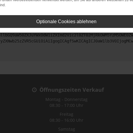
on dritten Werbetreibenden verwendet werden, um Sie auf anderen Webseiten zu ve
ind.
ntaktiere uns bitte. Wir werden versuchen, das Problem zu beheben
Optionale Cookies ablehnen
ZyI6IHsKICAgICJtZXRob2QiOiAiR0VUIiwKICAgICJ1cmwiOiAiaHR0
mllbGQ9aW50ZXJuYWxOdW1iZXImd2Vic2l0ZT02MjRkOWM5YzM5OWE0Z
JyZXNwb25zZVR5cGUiOiAiIgogICAgfSwKICAgICJ0aW1lb3V0IjogMC
Öffnungszeiten Verkauf
Montag - Donnerstag
08:30 - 17:00 Uhr
Freitag
08:30 - 16:00 Uhr
Samstag