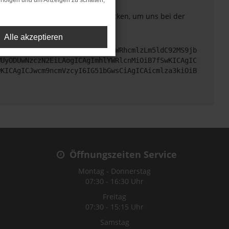
rfolgen und um Anzeigen zu schalten,
. Du kannst uns diesen Text schicken, um uns bei der
Alle akzeptieren
cHM6Ly9hcGkueC5ha3MtcHJvZC5hdWRhcmlzLm5ldC92MS9jb
WUyODUwNzczN2EiLAogICAgImhlYWRlcnMiOiB7fSwKICAgIC
wKICAgICJwcm9ncmVzcyI6IG51bGwsCiAgICAicmlza3kiOiB
Öffnungszeiten Service
Montag - Donnerstag
07:30 - 16:30 Uhr
Freitag
07:30 - 15:15 Uhr
Samstag