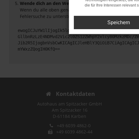
Technologien eingesetzt, die v
Wende dich an den Webseitenbetreiber.
die für Ihre Interessen relevant s
Wenn du alle oben genannten Schritte versucht hast, ko
Fehlersuche zu unterstützen:
Speichern
ewogICJuYW1lIjogIk5ldHdvcmtFcnJvciIsCiAgImNvbmZp
GllbnRzLzE4NDMvd2Vic2l0ZS12ZWhpY2xlcy80MzkzMDc/Z
Jib2R5IjogbnVsbCwKICAgICJleHBlY3QiOiB7CiAgICAgIC
mYWxzZQogIH0KfQ==
Kontaktdaten
Autohaus am Spitzacker GmbH
Am Spitzacker 16
D-61184 Karben
+49 6039 4862-0
+49 6039 4862-44