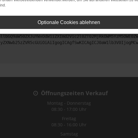
on dritten Werbetreibenden verwendet werden, um Sie auf anderen Webseiten zu ve
ind.
ntaktiere uns bitte. Wir werden versuchen, das Problem zu beheben
Optionale Cookies ablehnen
ZyI6IHsKICAgICJtZXRob2QiOiAiR0VUIiwKICAgICJ1cmwiOiAiaHR0
mllbGQ9aW50ZXJuYWxOdW1iZXImd2Vic2l0ZT02MjRkOWM5YzM5OWE0Z
JyZXNwb25zZVR5cGUiOiAiIgogICAgfSwKICAgICJ0aW1lb3V0IjogMC
Öffnungszeiten Verkauf
Montag - Donnerstag
08:30 - 17:00 Uhr
Freitag
08:30 - 16:00 Uhr
Samstag