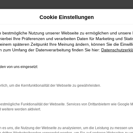
Cookie Einstellungen
ie bestmögliche Nutzung unserer Webseite zu ermöglichen und unsere
hierbei Ihre Präferenzen und verarbeiten Daten für Marketing und Stati
einem späteren Zeitpunkt Ihre Meinung ändern, können Sie die Einwillig
en zum Umfang der Datenverarbeitung finden Sie hier:
Datenschutzerkl
en von uns eingesetzt:
.
ine?
rlich, um die Kernfunktionalität der Webseite zu gewährleisten.
en bestimmter Seiten verhindern. Funktioniert die Seite in eine
estmögliche Funktionalität der Webseite. Services von Drittanbietern wie Google 
eitere werden aktiviert.
u beheben.
em auf dem neuesten Stand sind.
o, sondern kann auch dazu führen, dass bestimmte Funktionen nicht
 es uns, die Nutzung der Webseite zu analysieren, um die Leistung zu messen u