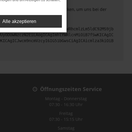
rfolgen und um Anzeigen zu schalten,
. Du kannst uns diesen Text schicken, um uns bei der
Alle akzeptieren
cHM6Ly9hcGkueC5ha3MtcHJvZC5hdWRhcmlzLm5ldC92MS9jb
WUyODUwNzczN2EiLAogICAgImhlYWRlcnMiOiB7fSwKICAgIC
wKICAgICJwcm9ncmVzcyI6IG51bGwsCiAgICAicmlza3kiOiB
Öffnungszeiten Service
Montag - Donnerstag
07:30 - 16:30 Uhr
Freitag
07:30 - 15:15 Uhr
Samstag